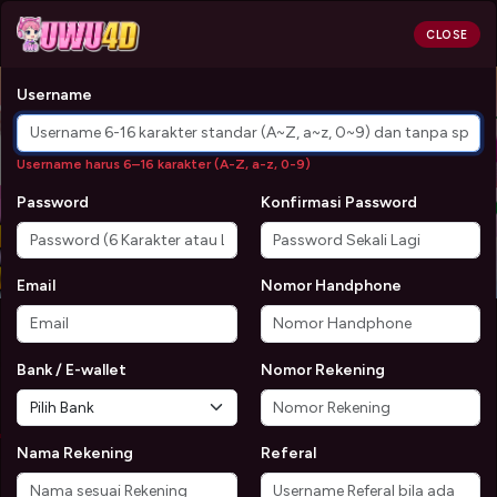
Login
Register
CLOSE
Username
Username harus 6–16 karakter (A-Z, a-z, 0-9)
Password
Konfirmasi Password
Email
Nomor Handphone
Bank / E-wallet
Nomor Rekening
NEW
Lobby
Togel
Kupon
Slot
Casino
Sports
Nama Rekening
Referal
Trending Slot