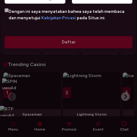
Dengan ini saya menyatakan bahwa saya telah membaca
dan menyetujui
Kebijakan Privasi
pada Situs ini.
1
2
3
4
Daftar
Mahjong Ways
Mahjong Ways 2
Mahjong Wilds
Mahjong Wins 
PGSoft
PGSoft
CQ9
Pra
Trending Casino
1
2
3
Spaceman
Lightning Storm
Pragmatic Live
Evolution
Menu
Home
Promosi
Event
Chat
Trending Games